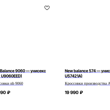
Balance 9060 — унисекс
New balance 574 — унис
. U9060EED)
U57421A)
совки nb 9060
Кроссовки производства 
990
₽
19 990
₽