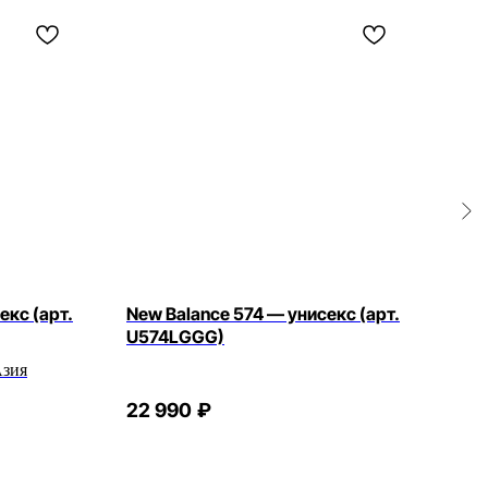
екс (арт.
New Balance 574 — унисекс (арт.
New
U574LGGG)
М19
Азия
22 990
₽
26 