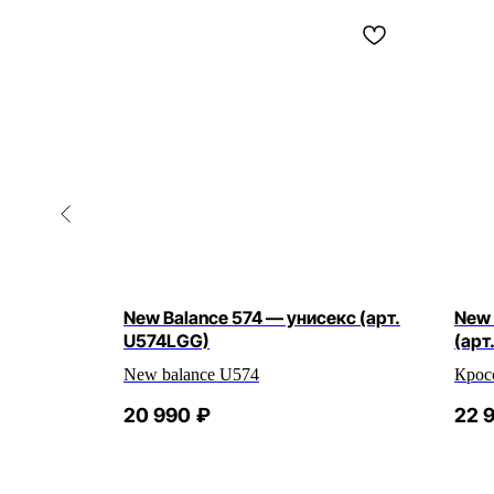
G —
New Balance 574 — унисекс (арт.
New 
U574LGG)
(арт
New balance U574
Крос
20 990
₽
22 