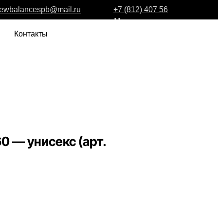
ewbalancespb@mail.ru
+7 (812) 407 56
11
Контакты
0 — унисекс (арт.