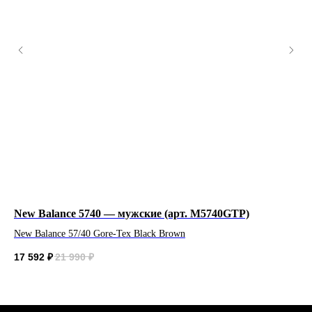
ПН-СБ 10:00 - 21:00
Договор оферта
ВС 11:00 - 21:00
Политика конфиденциальности
© 2026 New Balance
New Balance 5740 — мужские (арт. M5740GTP)
Ne
Система лояльности
New Balance 57/40 Gore-Tex Black Brown
26
17 592
₽
21 990
₽