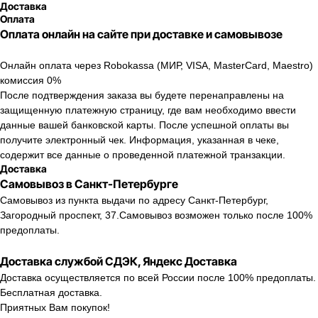
Доставка
Оплата
Оплата онлайн на сайте при доставке и самовывозе
Онлайн оплата через Robokassa (МИР, VISA, MasterCard, Maestro)
комиссия 0%
После подтверждения заказа вы будете перенаправлены на
защищенную платежную страницу, где вам необходимо ввести
Каталог
Новости
данные вашей банковской карты. После успешной оплаты вы
получите электронный чек. Информация, указанная в чеке,
О компании
Контакты
содержит все данные о проведенной платежной транзакции.
Доставка
Оплата и доставка
+7 (812) 407 56 11
Самовывоз в Санкт-Петербурге
Самовывоз из пункта выдачи по адресу Санкт-Петербург,
Возврат товара
Санкт-Петербург,
Загородный проспект, 37.Самовывоз возможен только после 100%
Загородный пр-т, 37
предоплаты.
ПН-СБ 10:00 - 21:00
Договор оферта
ВС 11:00 - 21:00
Доставка службой СДЭК, Яндекс Доставка
Политика конфиденциальности
Доставка осуществляется по всей России после 100% предоплаты.
© 2026 New Balance
Бесплатная доставка.
Приятных Вам покупок!