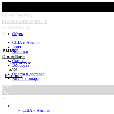
Cанкт-Петербург
newbalancespb@mail.ru
+7 (812) 407 56
11
Обувь
США и Англия
Азия
Каталог
Новинки
Бег
О компании
Скидки
Покупателю
Вся обувь
Блог
Оплата и доставка
Контакты
Возврат товара
Обувь
США и Англия