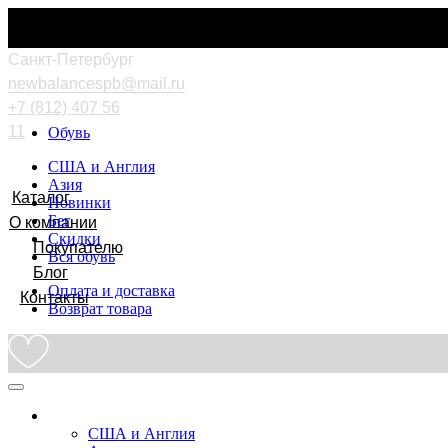
Cанкт-Петербург
newbalancespb@mail.ru
+7 (812) 407 56
11
Обувь
США и Англия
Азия
Каталог
Новинки
Бег
О компании
Скидки
Покупателю
Вся обувь
Блог
Оплата и доставка
Контакты
Возврат товара
Обувь
США и Англия