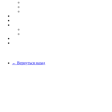
Бег
Скидки
Вся обувь
О компании
Покупателю
Оплата и доставка
Возврат товара
Блог
Контакты
← Вернуться назад