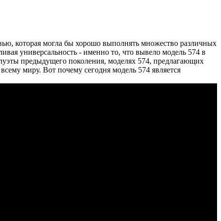
увью, которая могла бы хорошо выполнять множество различных
вая универсальность - именно то, что вывело модель 574 в
илуэты предыдущего поколения, моделях 574, предлагающих
всему миру. Вот почему сегодня модель 574 является