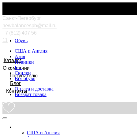
Cанкт-Петербург
newbalancespb@mail.ru
+7 (812) 407 56
11
Обувь
США и Англия
Азия
Каталог
Новинки
Бег
О компании
Скидки
Покупателю
Вся обувь
Блог
Оплата и доставка
Контакты
Возврат товара
Обувь
США и Англия