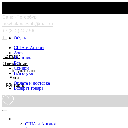
Cанкт-Петербург
newbalancespb@mail.ru
+7 (812) 407 56
11
Обувь
США и Англия
Азия
Каталог
Новинки
Бег
О компании
Скидки
Покупателю
Вся обувь
Блог
Оплата и доставка
Контакты
Возврат товара
Обувь
США и Англия