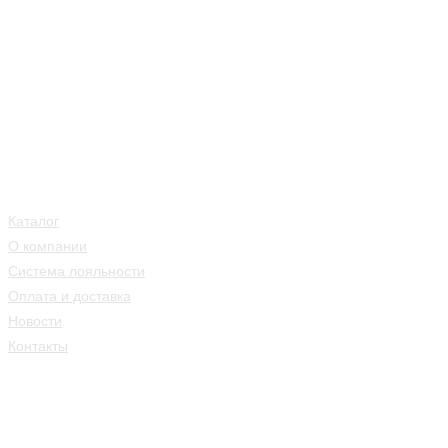
Каталог
О компании
Система лояльности
Оплата и доставка
Новости
Контакты
ПН-СБ 10:00 - 21:00
ВС 11:00 - 21:00
+7 (812) 407 56 11
Санкт-Петербург,
Загородный пр-т, 37