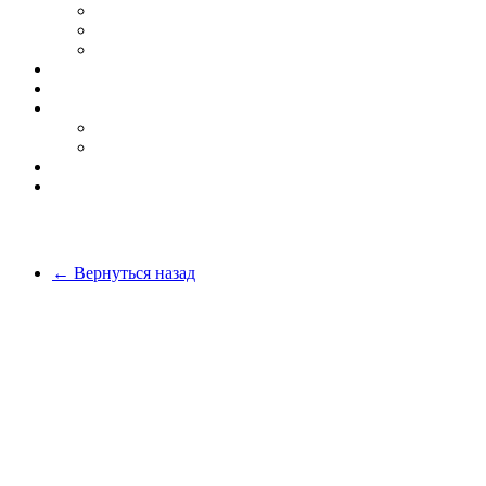
Бег
Скидки
Вся обувь
О компании
Покупателю
Оплата и доставка
Возврат товара
Блог
Контакты
← Вернуться назад