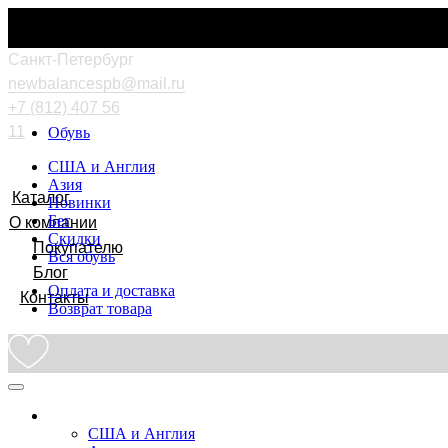
Cанкт-Петербург
newbalancespb@mail.ru
+7 (812) 407 56
11
Обувь
США и Англия
Азия
Каталог
Новинки
Бег
О компании
Скидки
Покупателю
Вся обувь
Блог
Оплата и доставка
Контакты
Возврат товара
Обувь
США и Англия