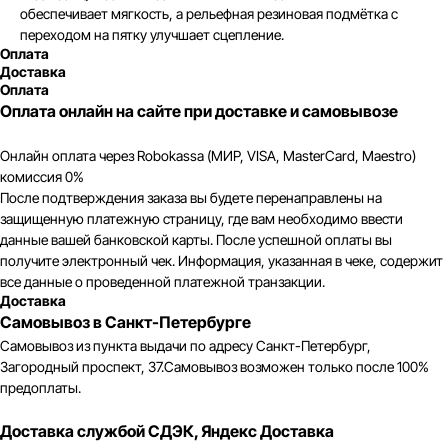
обеспечивает мягкость, а рельефная резиновая подмётка с
переходом на пятку улучшает сцепление.
Оплата
Доставка
Оплата
Оплата онлайн на сайте при доставке и самовывозе
Онлайн оплата через Robokassa (МИР, VISA, MasterCard, Maestro)
комиссия 0%
После подтверждения заказа вы будете перенаправлены на
Каталог
Новости
защищенную платежную страницу, где вам необходимо ввести
данные вашей банковской карты. После успешной оплаты вы
О компании
Контакты
получите электронный чек. Информация, указанная в чеке, содержит
все данные о проведенной платежной транзакции.
Оплата и доставка
+7 (812) 407 56 11
Доставка
Самовывоз в Санкт-Петербурге
Возврат товара
Санкт-Петербург,
Самовывоз из пункта выдачи по адресу Санкт-Петербург,
Загородный пр-т, 37
Загородный проспект, 37.Самовывоз возможен только после 100%
ПН-СБ 10:00 - 21:00
предоплаты.
Договор оферта
ВС 11:00 - 21:00
Политика конфиденциальности
Доставка службой СДЭК, Яндекс Доставка