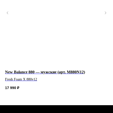
Договор оферта
ВС 11:00 - 21:00
Политика конфиденциальности
© 2026 New Balance
New Balance 880 — мужские (арт. M880N12)
Ne
Система лояльности
Fresh Foam X 880v12
Же
17 990
₽
29