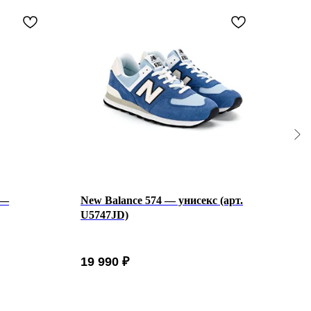
 —
New Balance 574 — унисекс (арт.
New 
U5747JD)
W10
Женс
19 990
₽
13 