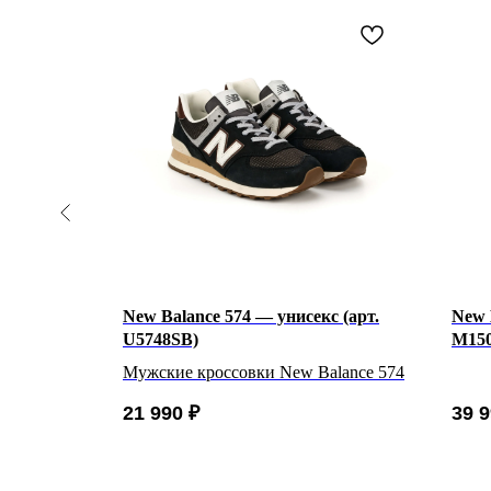
е (арт.
New Balance 574 — унисекс (арт.
New 
U5748SB)
M150
lance 574
Мужские кроссовки New Balance 574
21 990
₽
39 