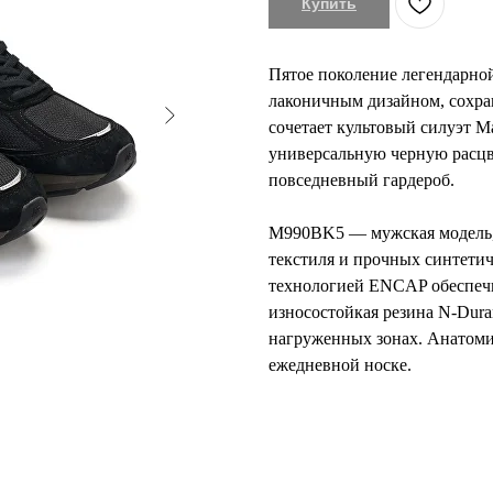
Купить
Пятое поколение легендарной
лаконичным дизайном, сохр
сочетает культовый силуэт M
универсальную черную расцве
повседневный гардероб.
M990BK5 — мужская модель, 
текстиля и прочных синтети
технологией ENCAP обеспечи
износостойкая резина N-Dur
нагруженных зонах. Анатомич
ежедневной носке.