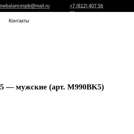
ewbalancespb@mail.ru
+7 (812) 407 56
11
Контакты
v5 — мужские (арт. M990BK5)